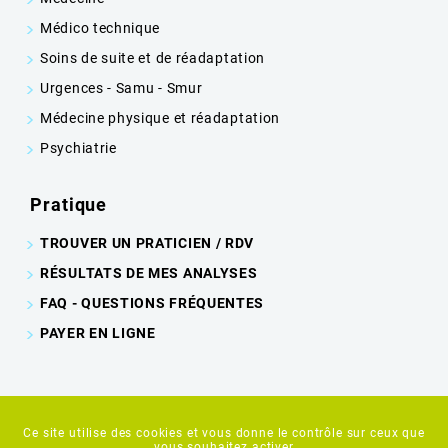
Médico technique
Soins de suite et de réadaptation
Urgences - Samu - Smur
Médecine physique et réadaptation
Psychiatrie
Pratique
TROUVER UN PRATICIEN / RDV
RÉSULTATS DE MES ANALYSES
FAQ - QUESTIONS FRÉQUENTES
PAYER EN LIGNE
©2023-26 HÔPITAL DE TULLE - TOUS DROITS RÉSERVÉS - CRÉATION &
Ce site utilise des cookies et vous donne le contrôle sur ceux que
vous souhaitez activer