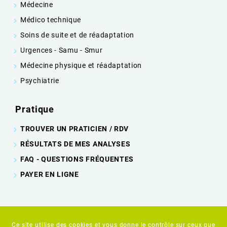
Médecine
Médico technique
Soins de suite et de réadaptation
Urgences - Samu - Smur
Médecine physique et réadaptation
Psychiatrie
Pratique
TROUVER UN PRATICIEN / RDV
RÉSULTATS DE MES ANALYSES
FAQ - QUESTIONS FRÉQUENTES
PAYER EN LIGNE
©2023-26 HÔPITAL DE TULLE - TOUS DROITS RÉSERVÉS - CRÉATION &
Ce site utilise des cookies et vous donne le contrôle sur ceux que