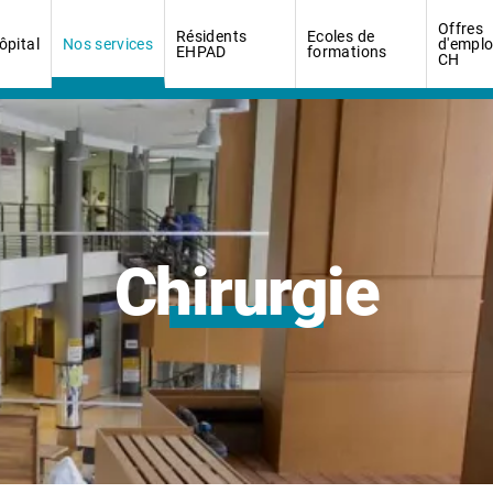
Offres
Résidents
Ecoles de
ôpital
Nos services
d'emplo
EHPAD
formations
CH
Chirurgie