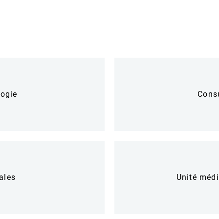
logie
Consu
ales
Unité médi