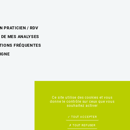
N PRATICIEN / RDV
 DE MES ANALYSES
STIONS FRÉQUENTES
LIGNE
Ce site utilise des cookies et vous
donne le contrôle sur ceux que vous
souhaitez activer
TOUT ACCEPTER
TOUT REFUSER