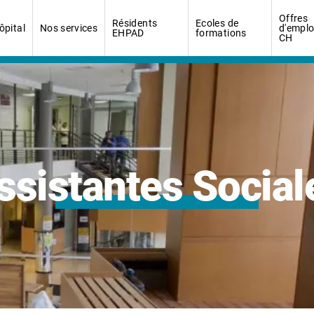
Offres
Résidents
Ecoles de
ôpital
Nos services
d'emplo
EHPAD
formations
CH
ssistantes Social